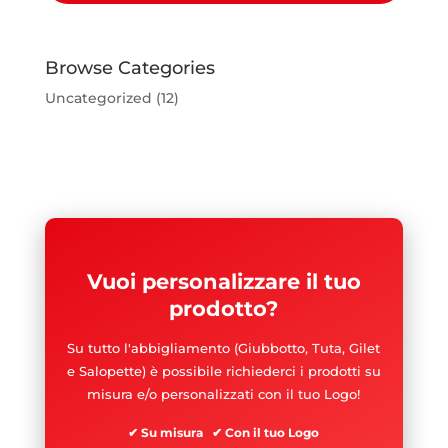
Browse Categories
Uncategorized
(12)
Vuoi personalizzare il tuo
prodotto?
Su tutto l'abbigliamento (Giubbotto, Tuta, Gilet
e Salopette) è possibile richiederci i prodotti su
misura e/o personalizzati con il tuo Logo!
✔ Su misura ✔ Con il tuo Logo