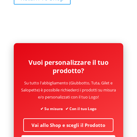
Vuoi personalizzare il tuo
prodotto?
Su tutto l'abbigliamento (Giubbotto, Tuta, Gilet e
Salopette) è possibile richiederci i prodotti su misura
e/o personalizzati con il tuo Logo!
✔ Su misura ✔ Con il tuo Logo
Vai allo Shop e scegli il Prodotto